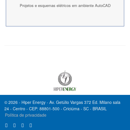
Projetos e esquemas elétricos em ambiente AutoCAD
© 2026 - Hiper Energy - Av. Getúlio Vargas 372 Ed. Milano sala
24 - Centro - CEP: 88801-500 - Criciúma - SC - BRASIL
Política de privacidade